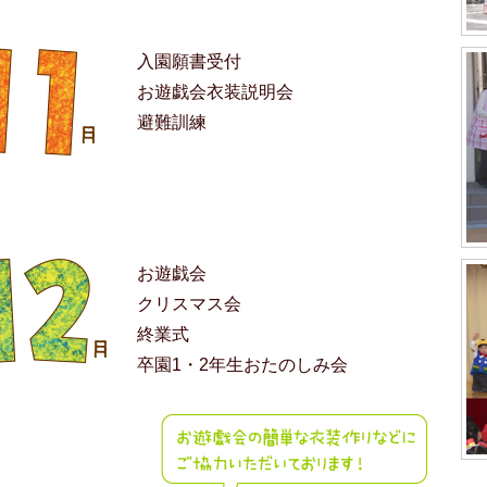
入園願書受付
お遊戯会衣装説明会
避難訓練
お遊戯会
クリスマス会
終業式
卒園1・2年生おたのしみ会