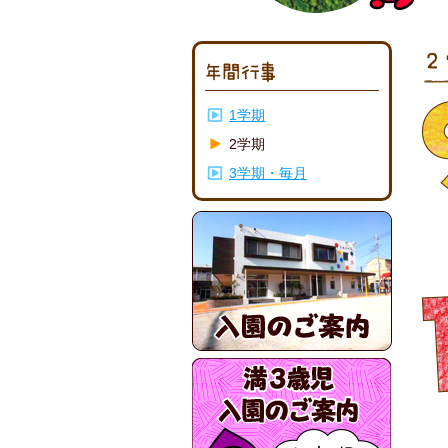
1学期
2学期
3学期・毎月