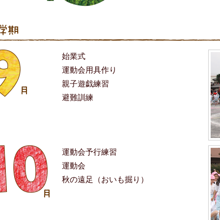
始業式
運動会用具作り
親子遊戯練習
避難訓練
運動会予行練習
運動会
秋の遠足（おいも掘り）