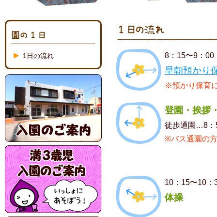
8：15〜9：00
1日の流れ
早朝預かり
※預かり保育
登園・挨拶
徒歩通園…8：5
※バス通園の
10：15〜10：
体操